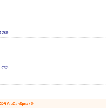
る方法！
いのか
ouCanSpeak®