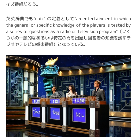
イズ番組だろう。
英英辞典でも”quiz” の定義として”an entertainment in which
the general or specific knowledge of the players is tested by
a series of questions as a radio or television program”（いく
つかの一般的なあるいは特定の問を出題し回答者の知識を試すラ
ジオやテレビの娯楽番組）となっている。