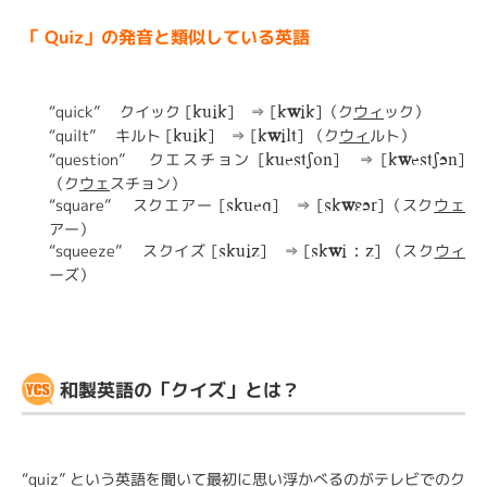
「 Quiz」の発音と類似している英語
“quick” クイック [
] ⇒ [
]（ク
ウィ
ック）
kuik
k
w
ik
“quilt” キルト [
] ⇒ [
] （ク
ウィ
ルト）
kuik
k
w
ilt
“question” クエスチョン [
] ⇒ [
]
kuestSon
k
w
estSEn
（ク
ウェ
スチョン）
“square” スクエアー [
] ⇒ [
]（スク
ウェ
skuea
sk
w
UEr
アー）
“squeeze” スクイズ [
] ⇒ [
] （スク
ウィ
skuiz
sk
w
i：z
ーズ）
和製英語の「クイズ」とは？
“quiz” という英語を聞いて最初に思い浮かべるのがテレビでのク